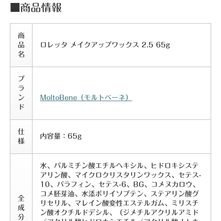
■商品情報
商
品
ロレッタ メイクアップワックス 2.5 65g
名
ブ
ラ
ン
MoltoBene（モルトベーネ）
ド
仕
内容量：65g
様
水、パルミチン酸エチルへキシル、ヒドロキシステ
アリン酸、マイクロクリスタリンワックス、セテス-
10、パラフィン、セテス-6、BG、コメヌカロウ、
コメ胚芽油、水添ポリイソブテン、ステアリン酸グ
全
リセリル、マレイン酸変性エステルガム、ミリスチ
成
ン酸オクチルドデシル、（ジメチルアクリルアミド
分