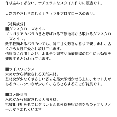
作り込みすぎない、ナチュラルなスタイル作りに最適です。
天然のやさしさ溢れるナチュラルアロマローズの香り。
【特長成分】
■ダマスクローズオイル
ブルガリアのバラの谷と呼ばれる平原地帯から取れるダマスクロ
ーズオイル。
数千種類あるバラの中でも、特に甘く芳香な香りで親しまれ、古
くから女性に愛され続けています。
情緒面に作用したり、ホルモン調整や血液循環の活性にも効果を
発揮するといわれています。
■ライスワックス
米ぬかから採取される天然素材。
基材臭が少なくやさしい香りを最大限活かせる上に、セット力が
あるのにベタつきが少なく、さらさらすることが特長です。
■コメ胚芽油
米ぬかから採取される天然素材。
抗酸化作用をもつビタミンＥと紫外線吸収効果をもつγオリザノ
ールが含まれています。