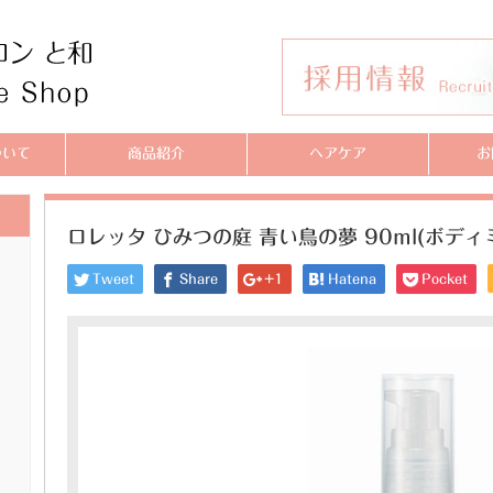
ついて
商品紹介
ヘアケア
お
ロレッタ ひみつの庭 青い鳥の夢 90ml(ボディ
Tweet
Share
+1
Hatena
Pocket