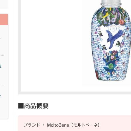
ス
寄
ャ
■商品概要
ブランド ： MoltoBene（モルトベーネ）