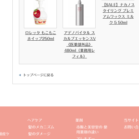
【SALE】ナカノス
タイリング プレミ
アムワックス ミル
ク 5 50ml
ロレッタ もこもこ
アデノバイタル ス
ホイップ250ml
カルプエッセンスV
《医薬部外品》
480ml（業務用レ
フィル）
トップページに戻る
ヘアケア
薬剤
当サイト
髪のメカニズム
市販と美容室の 使
お問い合
用薬剤の違い
頭皮ケ
髪のダメージ
アレルギー