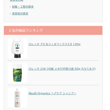
技術・工程の真実
美容室の真実
人気の商品ランキング
ロレッタ デビルジェルワックス7.0 120g
ロレッタ ひみつの庭 とかげの寄り道 50g (UVミルク)
Maulii Organics ヘアケア シャンプー