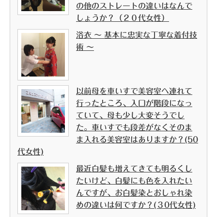
の他のストレートの違いはなんで
しょうか？（２０代女性）
浴衣 ～ 基本に忠実な丁寧な着付技
術 ～
以前母を車いすで美容室へ連れて
行ったところ、入口が階段になっ
ていて、母も少し大変そうでし
た。車いすでも段差がなくそのま
ま入れる美容室はありますか？(50
代女性)
最近白髪も増えてきても明るくし
たいけど、白髪にも色を入れたい
んですが、お白髪染とおしゃれ染
めの違いは何ですか？(３0代女性)