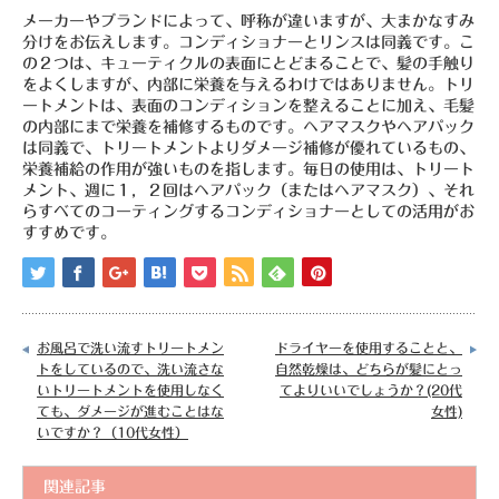
メーカーやブランドによって、呼称が違いますが、大まかなすみ
分けをお伝えします。コンディショナーとリンスは同義です。こ
の２つは、キューティクルの表面にとどまることで、髪の手触り
をよくしますが、内部に栄養を与えるわけではありません。トリ
ートメントは、表面のコンディションを整えることに加え、毛髪
の内部にまで栄養を補修するものです。ヘアマスクやヘアパック
は同義で、トリートメントよりダメージ補修が優れているもの、
栄養補給の作用が強いものを指します。毎日の使用は、トリート
メント、週に１，２回はヘアパック（またはヘアマスク）、それ
らすべてのコーティングするコンディショナーとしての活用がお
すすめです。
お風呂で洗い流すトリートメン
ドライヤーを使用することと、
トをしているので、洗い流さな
自然乾燥は、どちらが髪にとっ
いトリートメントを使用しなく
てよりいいでしょうか？(20代
ても、ダメージが進むことはな
女性)
いですか？（10代女性）
関連記事