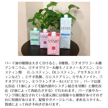
パーマ液の種類は大きく分けると、8種類。①チオグリコール酸
アンモニウム、②チオグリコール酸モノエタノールアミン、③シ
スティン類 （L-システィン、DLシスティン、アセチルシステ
ィンなど）、④チオ乳酸、⑤システアミン、⑥サルファイト、⑦
チオグリセリン、⑧ラクトンチオール(スピエラ）。パーマは還
元反応（1液によって毛髪内部のシスチン結合を切断）と酸化反
応（2液によって再結合させる）で行われます。パーマ液やカー
リング剤に配合されている還元剤には現様々な種類がありそれぞ
れに特徴があります。髪質やダメージレベル、求めるスタイル、
質感によって向き不向きがあります。