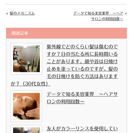
髪のメカニズム
データで知る美容業界 ～ヘア
サロンの利用回数～
関連記事
紫外線でどのくらい髪は傷むので
すか？日の当たる所に長時間いる
ことがあります。顔や首は日焼け
止めを塗っているのですが、髪の
毛の日焼けを防ぐ方法はあります
か？（30代女性）
データで知る美容業界 ～ヘアサ
ロンの利用回数～
友人がカラーリンスを使用してい