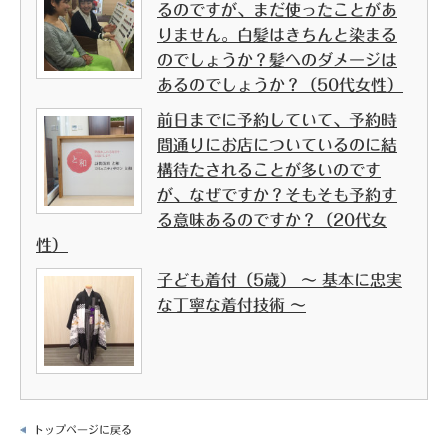
るのですが、まだ使ったことがあ
りません。白髪はきちんと染まる
のでしょうか？髪へのダメージは
あるのでしょうか？（50代女性）
前日までに予約していて、予約時
間通りにお店についているのに結
構待たされることが多いのです
が、なぜですか？そもそも予約す
る意味あるのですか？（20代女
性）
子ども着付（5歳） ～ 基本に忠実
な丁寧な着付技術 ～
トップページに戻る