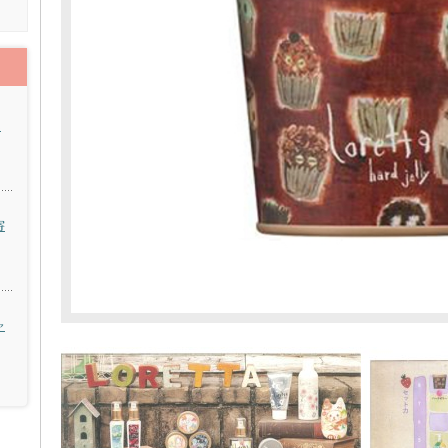
ス
寄
ャ