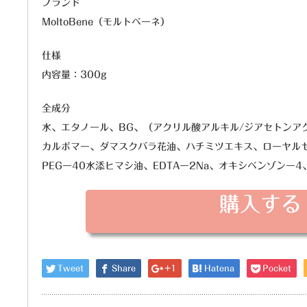
ブランド
MoltoBene（モルトベーネ）
仕様
内容量：300g
全成分
水、エタノール、BG、（アクリル酸アルキル/ジアセトンアク
カルボマー、ダマスクバラ花油、ハチミツエキス、ローヤル
PEGー40水添ヒマシ油、EDTAー2Na、オキシベンゾンー
購入する
Tweet
Share
+1
Hatena
Pocket