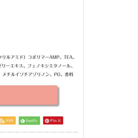
リルアミド）コポリマーAMP、TEA、
ゼリーエキス、フェノキシエタノール、
4、メチルイソチアゾリノン、PG、香料
RSS
feedly
Pin it